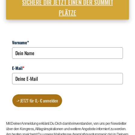
SICHERE DIR JETZT EINEN DER SUMMIT
PLÄTZE
Vorname*
E-Mail
*
-> JETZT für 0,- € anmelden
Mit Deiner Anmeldung erklärst Du Dich damit einverstanden, von uns per Newsletter
über den Kongress, Alltagsinspirationen und weitere Angebote informiert zu werden.
Am besten speicherst Du unsere Mailadresse (team(at)quantummagic.de) in Deinem